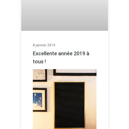
8 janvier 2019
Excellente année 2019 à
tous !
L
e
c
t
e
u
r
v