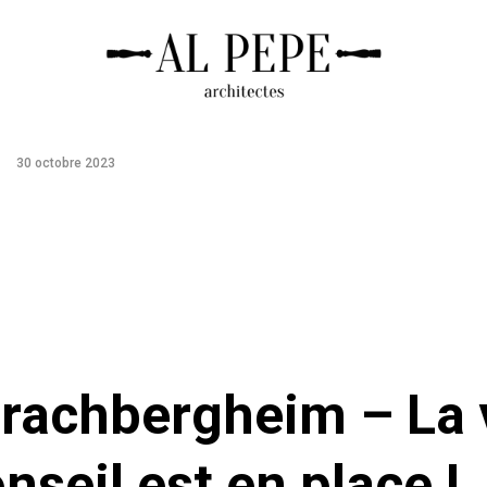
30 octobre 2023
rrachbergheim – La 
onseil est en place !